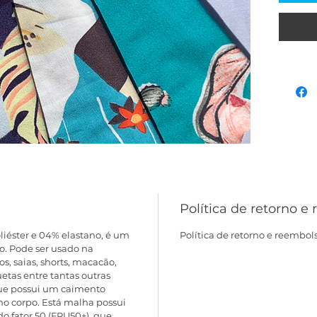
Política de retorno e
iéster e 04% elastano, é um 
Política de retorno e reembols
o. Pode ser usado na 
s, saias, shorts, macacão, 
uetas entre tantas outras 
que possui um caimento 
 no corpo. Está malha possui 
 fator 50 (FPU50+), que 