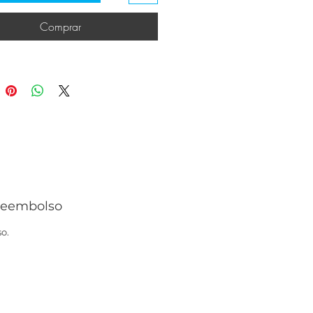
Comprar
 reembolso
o. 