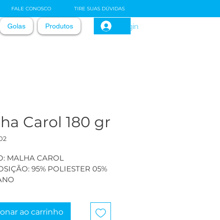
FALE CONOSCO
TIRE SUAS DÚVIDAS
Login
Golas
Produtos
ha Carol 180 gr
02
O: MALHA CAROL
SIÇÃO: 95% POLIESTER 05% 
ANO
A :  1,80
ENTO: 3,09  GRAMATURA: 
ionar ao carrinho