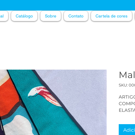
ial
Catálogo
Sobre
Contato
Cartela de cores
Mal
SKU: 00
ARTIG
COMPO
ELAST
LARGUR
RENDIM
180
Adic