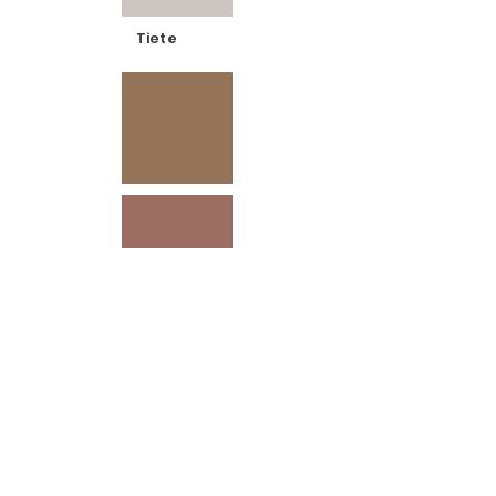
Tiete
Mirage
Cores Especiais