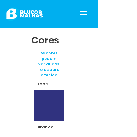
Cores
As cores
podem
variar das
telas para
o tecido
Lace
Branco